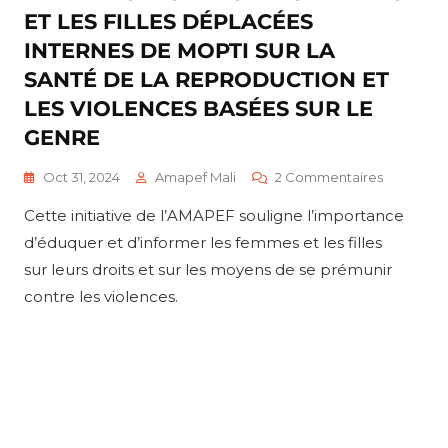
ET LES FILLES DÉPLACÉES
INTERNES DE MOPTI SUR LA
SANTÉ DE LA REPRODUCTION ET
LES VIOLENCES BASÉES SUR LE
GENRE
Sur
Oct 31, 2024
Amapef Mali
2 Commentaires
AMAPEF
Cette initiative de l’AMAPEF souligne l’importance
Sensibilis
Les
d’éduquer et d’informer les femmes et les filles
Femmes
sur leurs droits et sur les moyens de se prémunir
Et
contre les violences.
Les
Filles
Déplacée
Internes
De
Mopti
Sur
La