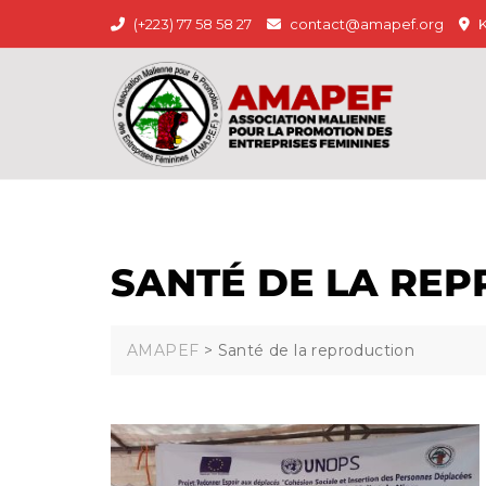
Skip
(+223) 77 58 58 27
contact@amapef.org
K
to
content
SANTÉ DE LA RE
AMAPEF
>
Santé de la reproduction