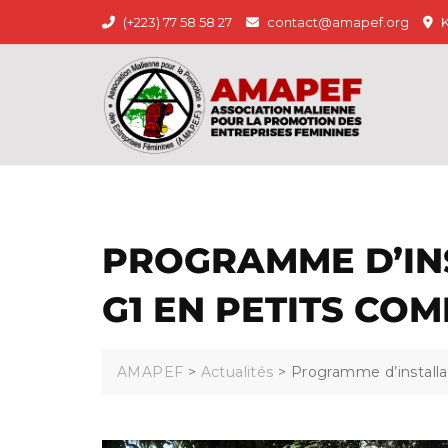
(+223) 77 58 58 27
contact@amapef.org
K
PROGRAMME D’INS
G1 EN PETITS CO
AMAPEF
>
Actualités
>
Programme d’installa