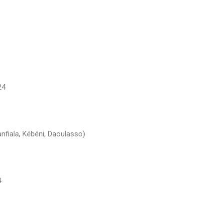
24
nfiala, Kébéni, Daoulasso)
4