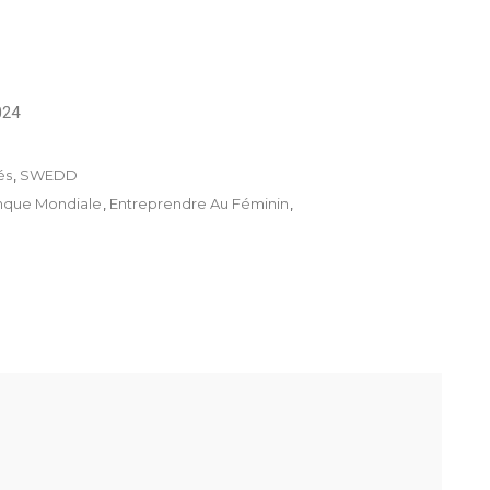
024
és
,
SWEDD
nque Mondiale
,
Entreprendre Au Féminin
,